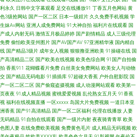
利永久
日韩中文字幕观看
足交在线播放91
丁香五月色网站
黄
人人草人人爱 亚欧成人精品 青青草视颖偷拍 国产区导航 www激情六月天
色3级抢网站
国产一区二区
日本一级婬片
久久免费手机视频
学
生妹Av网站
亚洲人成免费网站
91大神自拍
福利片在线观看
国
com 91狼友网站 五月天干逼网 午夜伦理片 黄色苍库 中文亚洲字幕 人人操人
产成人内射无码
激情五月极品婷婷
国产剧情精品
成人三级伦理
免费
偷怕欧美亚州图片
国产AV国产AV
97亚洲精华液
国内精自
人观看黄色片 99re视频网址 亚洲欧美另类小说图片 97在线导航 三级理论 日
线
国产精品3级片
成年女人视频
狠狠撸亚洲欧美
91操碰在线
国
产高清精品二区
国产欧美在线视频
欧美色综合网
91国产自拍偷
韩伦理片网址 国青青草偷拍 AV天堂电影院图片 91人人妻人人爽懂色 91com
拍
香蕉911
花蝴蝶看片免费
白丝美女免费网站
欧美女人与动物
交
国产精品无码电影
91插插库
97超碰大香蕉
户外自慰影院
国
美女 人人射人人超 黑B毛视频免费观看 97人人艹 99热色综合 西瓜伦理片 免
产一区二区二区
国产偷窥盗摄视频
成人动漫网站观看
欧美第一
费无遮挡成人在线视频 豆花91com 亚洲综合网色约区婷 五月天色图阁 久久
页夜夜
91成人精品视频
蜜桃爱爱视频
乱伦熟女五月天
91香蕉
视
福利在线视频直播
一区xxxxx
岛国大片免费视频
一道日本亚
视频久久超砸 狠狠操狠狠撸8 超碰人人7 亚洲人成网址 免费人人超碰 精品艹
洲香蕉
国产91高清精品
国产一区二区福利
伦理在线播放
人妻
无码精品
91自拍在线观看
国产一级片内射
夜夜骑青青草
欧美
爱 91看片成人 涩涩爱在线视频 日本在线天堂 九九热大香蕉97 yyets人人影
色图人妻
在线免费欧美视频
免费黄色毛片
成人精品无码视频
欧
美午夜极品
性欧美ⅩⅩⅩⅩ乱
欧美色色六月天
91影视网
午夜伦不