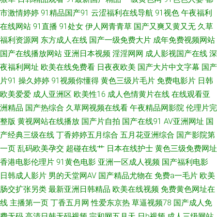
日韩露脸婷婷久久精品 琪琪免费影院 欧美精品永久久 狼友社午夜 久久人人
市激情婷婷
91精品国产91
云涩福利在线导航
91视色
午夜福利
在线网站
91直播
91处女
伊人网青青草
国产又爽又黄又无
久草
乐 狠狠操狠狠狠撸 国产精品玖草视频 丁香五月天激情社区 大国人日皮大全
福利资源网
东方成人在线
国产一级免费大片
成年免费视频网站
国产在线播放网站
亚洲日本视频
淫淫网网
成人影视国产在线
深
一区二区 国产第46页屁屁影院 国产第11页 人人爽人人撸 欧美性久久精品 乱
夜福利网址
欧美在线免费看
日夜夜欧美
国产大片中文字幕
国产
操在线观看 自拍偷自拍制服诱惑国产精品 91综合站 AV正品三级色导航 AV视
片91
操久婷婷
91视频你懂得
黄色三级片毛片
免费电影片
日韩
欧美爱爱
成人亚洲区
欧美性16
成人色情黄片在线
在线观看亚
频在线观看网址 99视频无码 97襙碰在线视频 91香蕉在线视频观看 91快播
洲精品
国产热综合
久草网视频在线看
午夜精品网影院
伦理片完
整版
黄视网站在线播放
国产片自拍
国产在线91
AV亚洲网址
国
网站在线观看 91n最新网址 自拍日本 变态另类人妖 日韩高清网 日本毛不卡
产经典三级在线
丁香婷婷五月综合
五月花亚洲综合
国产影院第
一页
乱码欧美孕交
超碰在线艹
日本在线护士
黄色三级免费网址
另类成版 都市激情色网 日日操aV免费 www日爱射 免费传媒视频传媒 欧美色
香港电影伦理片
91黄色电影
亚洲一区成人视频
国产福利电影
色地址 欧韩美日黄色A片 91福利了 天美传媒69成人影视 日本免费AⅤ在线观
日韩成人影片
男的天堂网AV
国产精品尤物在
免费a一毛片
欧美
肠交扩张另类
最新亚洲日韩精品
欧美在线视频
免费黄色网址在
看 伊人色情AV 日日夜夜草草草 国产精品久久久久久韩 台湾elin 婷婷激情一
线
主播第一页
丁香五月网
性爱东京热
草逼视频78
国产成人免
费无码
高清日韩无码视频
宗和网五月天
日b视频
成人三级网站