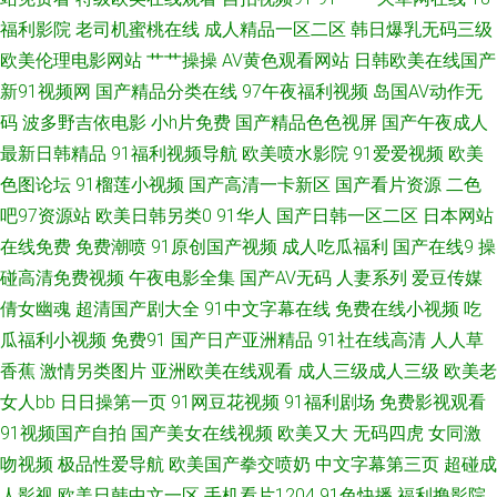
版 91蜜桃亚洲 波多野三级 火影忍者片子免费领取 色播资源网 在线观看AV
福利影院
老司机蜜桃在线
成人精品一区二区
韩日爆乳无码三级
欧美伦理电影网站
艹艹操操
AV黄色观看网站
日韩欧美在线国产
99亚洲精品 91综合一区 福利二区 久久隐草网 日本A√ 亚洲第一色在线 91色
新91视频网
国产精品分类在线
97午夜福利视频
岛国AV动作无
情图片网址 超碰狠狠色 久操有码 手机看伦理片 91豆花精品一区二区 福利导
码
波多野吉依电影
小h片免费
国产精品色色视屏
国产午夜成人
最新日韩精品
91福利视频导航
欧美喷水影院
91爱爱视频
欧美
航网 亚洲美女操 91婷婷 91av探花 尤物视频网站 熟女人人操 白丝喷水在线
色图论坛
91榴莲小视频
国产高清一卡新区
国产看片资源
二色
吧97资源站
欧美日韩另类0
91华人
国产日韩一区二区
日本网站
91高级大片高清 国产金品久久 肏屄小说91制片 青娱乐中文字幕 91性色在
在线免费
免费潮喷
91原创国产视频
成人吃瓜福利
国产在线9
操
碰高清免费视频
午夜电影全集
国产AV无码
人妻系列
爱豆传媒
超碰在线视人人 2026一区二区 91管方传谋免费线观看 青青草在观免费 91
倩女幽魂
超清国产剧大全
91中文字幕在线
免费在线小视频
吃
瓜福利小视频
免费91
国产日产亚洲精品
91社在线高清
人人草
黑丝导航 91次元网页版入口 二区传媒果冻 91人妻人人干 91综合熟女
香蕉
激情另类图片
亚洲欧美在线观看
成人三级成人三级
欧美老
www99不卡 欧美人妻人人爽 人妖操人妖导航 亚洲黄色免费网站 国产二区视
女人bb
日日操第一页
91网豆花视频
91福利剧场
免费影视观看
91视频国产自拍
国产美女在线视频
欧美又大
无码四虎
女同激
频 51久久精品 最新的电视剧 鬼灭之刃动漫在线 麻豆免费一级片 色吧图片
吻视频
极品性爱导航
欧美国产拳交喷奶
中文字幕第三页
超碰成
人影视
欧美日韩中文一区
手机看片1204
91色快播
福利撸影院