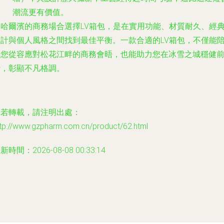
潮流更有價值。
為哈爾濱的商務場合選擇LV箱包，是在
實用功能、材質耐久、經
設計
與
個人風格
之間找到最佳平衡。一款合適的LV箱包，不僅能
伴您從容應對松花江畔的商務會晤，也能助力您在冰雪之城穩健
行，彰顯不凡格調。
如若轉載，請注明出處：
ttp://www.gzpharm.com.cn/product/62.html
新時間：2026-08-08 00:33:14