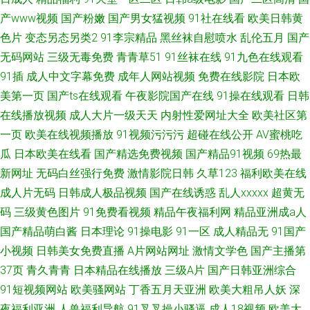
产www视频
国产粉嫩
国产男女猛视频
91社在线看
欧美日韩黄
色片
变态另态另类2
91李宗精品
黑丝袜自慰喷水
乱伦五月
国产
无码网站
三级无毒免费
青青草51
91丝袜在线
91九色在线观看
91插
成人中文字幕免费
成年人网站视频
免费在线影院
日本欧
美第一页
国产ts在线观看
午夜影院国产在线
91操在线观看
日韩
在线播放视频
成人大片一级天天
内射性爱网址大全
欧美社区第
一页
欧美在线视频播放
91视频污污污
超碰在线公开
AV蜜桃吃
瓜
日本欧美在线看
国产精选免费视频
国产精品91视频
69热最
新网址
无码白丝强行免费
激情影院日韩
久草123
福利欧美在线
成人片无码
日韩成人极品视频
国产在线诱惑
乱人xxxxx
超黄无
码
三级黄色图片
91免费看视频
精品午夜福利网
精品亚洲成a人
国产精品萌白酱
日本理论
91操电影
91一区
成人精品无
91国产
小视频
日韩美女免费直播
A片网站网址
激情文学色
国产主播第
37页
青久青青
日本精品在线播放
三级A片
国产日韩亚洲综合
91短视频网站
欧美骚网站
丁香五月天亚洲
欧美大粗吊人妖
深
夜福利亚洲
人兽福利导航
91叉叉操小骚逼
成人18视频
欧美大