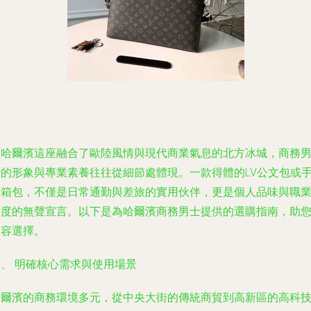
在哈爾濱這座融合了歐陸風情與現代商業氣息的北方冰城，商務
士的形象與專業素養往往從細節處體現。一款得體的LV公文包或
提箱包，不僅是日常通勤與差旅的實用伙伴，更是個人品味與職
態度的無聲宣言。以下是為哈爾濱商務男士提供的選購指南，助
從容選擇。
一、 明確核心需求與使用場景
哈爾濱的商務環境多元，從中央大街的傳統商貿到高新區的高科