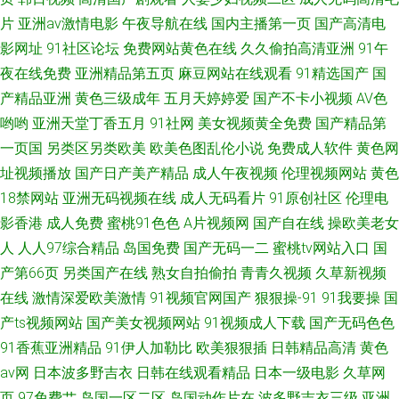
片
亚洲av激情电影
午夜导航在线
国内主播第一页
国产高清电
影网址
91社区论坛
免费网站黄色在线
久久偷拍高清亚洲
91午
夜在线免费
亚洲精品第五页
麻豆网站在线观看
91精选国产
国
产精品亚洲
黄色三级成年
五月天婷婷爱
国产不卡小视频
AV色
哟哟
亚洲天堂丁香五月
91社网
美女视频黄全免费
国产精品第
一页国
另类区另类欧美
欧美色图乱伦小说
免费成人软件
黄色网
址视频播放
国产日产美产精品
成人午夜视频
伦理视频网站
黄色
18禁网站
亚洲无码视频在线
成人无码看片
91原创社区
伦理电
影香港
成人免费
蜜桃91色色
A片视频网
国产自在线
操欧美老女
人
人人97综合精品
岛国免费
国产无码一二
蜜桃tv网站入口
国
产第66页
另类国产在线
熟女自拍偷拍
青青久视频
久草新视频
在线
激情深爱欧美激情
91视频官网国产
狠狠操-91
91我要操
国
产ts视频网站
国产美女视频网站
91视频成人下载
国产无码色色
91香蕉亚洲精品
91伊人加勒比
欧美狠狠插
日韩精品高清
黄色
av网
日本波多野吉衣
日韩在线观看精品
日本一级电影
久草网
页
97免费艹
岛国一区二区
岛国动作片在
波多野吉衣三级
亚洲