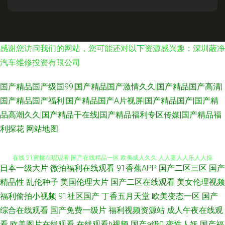
感谢您访问我们的网站，您可能还对以下资源感兴趣：深圳蔽净
汽车维修投资有限公司
国产精品国产级国99|国产精品国产激情久久|国产精品国产高清|
国产精品国产福利|国产精品国产A片视屏|国产精品国产|国产精
品高潮久久|国产精品干在线|国产精品福利专区传媒|国产精品福
色欧美日韩 狠狠色综合久久 三级网址 午夜老湿机 亚洲综合日本 自拍第18页
利探花
网站地图
在线 91蜜桃在现观看 国产在线精品一区 欧美成人久久 人人妻人人乐人人操
日本一级大片
微拍福利在线观看
91香蕉APP
国产二区三区
国产
最新福利影院 秋霞三级伦理 操叉网在线 九九热无码视频 俺去也狠狠操 AV娱
精品性
乱伦种子
美国伦理大片
国产二区在线观看
美女伦理视频
福利偷拍小视频
91社区国产
丁香五月天堂
欧美变态一区
国产
乐手机在线 超碰人人婷婷五月天 影音先锋三级片 人妻有码在线网 成人午夜
综合在线观看
国产免费一级片
福利视频资源站
成人午夜在线观
看
欧美图片在线观看
在线观看h视频
国产a级0
变性人妖
国产福
剧场av 在线观看免费电影网站 神马电影院伦理 茄子视频污 海角精品在线 97