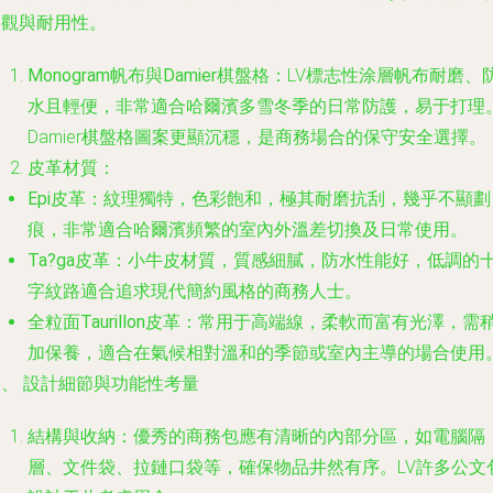
美觀與耐用性。
Monogram帆布與Damier棋盤格
：LV標志性涂層帆布耐磨、
水且輕便，非常適合哈爾濱多雪冬季的日常防護，易于打理
Damier棋盤格圖案更顯沉穩，是商務場合的保守安全選擇。
皮革材質
：
Epi皮革
：紋理獨特，色彩飽和，極其耐磨抗刮，幾乎不顯劃
痕，非常適合哈爾濱頻繁的室內外溫差切換及日常使用。
Ta?ga皮革
：小牛皮材質，質感細膩，防水性能好，低調的
字紋路適合追求現代簡約風格的商務人士。
全粒面Taurillon皮革
：常用于高端線，柔軟而富有光澤，需
加保養，適合在氣候相對溫和的季節或室內主導的場合使用
三、 設計細節與功能性考量
結構與收納
：優秀的商務包應有清晰的內部分區，如電腦隔
層、文件袋、拉鏈口袋等，確保物品井然有序。LV許多公文