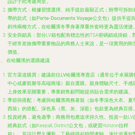
設計于此考慮周全。
攜帶方式
：根據習慣選擇。純手提款最顯正式；附帶可拆卸
帶的款式（如
Porte-Documents Voyage
公文包）提供手提
斜挎兩種方式，在哈爾濱冬季身著厚重外套時更為靈活便捷
安全與鎖具
：部分LV箱包配有標志性的TSA密碼鎖或掛鎖，
于經常差旅攜帶重要物品的商務人士來說，是一項實用的附
價值。
、 在哈爾濱的選購建議
官方渠道購買
：建議前往
LV哈爾濱專賣店
（通常位于卓展購
中心或麥凱樂等高端商場）親自選購。親身體驗尺寸、手感
上身效果至關重要，專業銷售顧問能提供貼合需求的建議。
季節與搭配
：考慮與哈爾濱商務著裝（如冬季深色大衣、夏
西裝）的搭配。深色系（黑、灰、深藍）包款更為經典百搭
投資經典，避免過季
：商務用包應追求持久性。投資一款LV
經典款式（如Keepall, District公文包，或硬質Horizon拉桿
箱），其設計歷久彌新，工藝經得起時間考驗，遠比追逐短