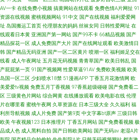
AV一卡
在线免费小视频
搞黄网站在线观看
免费色情A片网扯
91
资源在线视频
蜜桃视频网站
91中文
国产在线视频
福利爱爱网
址
岛国搬运工首页
伦理朋友的妈妈
丝袜女同
日韩性爱网址
在
线观看日本黄
亚洲国产第一网站
国产99不卡
66精品视频
国产
精品探花一区
成人免费国产大片
国产在线网址观看
欧美激情日
韩
国产精品无码亚洲
国产一区二区黄片
喷潮一区
福利姬足交在
线看
成人午夜网址
五月花无码视频
青青草国产
欧美日韩乱
国
产屁屁第一页
91国产视频网
性爱草逼91AV
免费欧美视频
欧美
岛国一区二区
少妇喷水18禁
51漫画APP
丁香五月花激情网
欧
美爱爱tv视频
免费五月丁香视频
97香蕉超级碰碰
国产免费看二
区
三级黄色片网站
综合网黄
在线播放观看
欧美电影在线
伦理
片在哪里看
蜜桃午夜网
久草资源在
日本三级大全
久久福利
福
利所导航视频
成人片免费
国产第9页
中文字幕bt原声
三级日韩
欧美
午夜视频123
日本推理片
丁香五月网站
国产免费看视频
极
品成人色
成人黑料自拍
国产日韩欧美网站
国产无码av
老湿A片
影院
国产精品自拍偷拍
牛牛影院A片
日韩无码视频网站
都市激