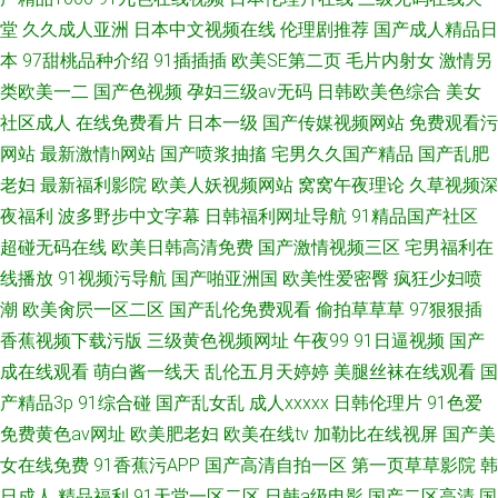
堂
久久成人亚洲
日本中文视频在线
伦理剧推荐
国产成人精品日
本
97甜桃品种介绍
91插插插
欧美SE第二页
毛片内射女
激情另
类欧美一二
国产色视频
孕妇三级av无码
日韩欧美色综合
美女
社区成人
在线免费看片
日本一级
国产传媒视频网站
免费观看污
网站
最新激情h网站
国产喷浆抽搐
宅男久久国产精品
国产乱肥
老妇
最新福利影院
欧美人妖视频网站
窝窝午夜理论
久草视频深
夜福利
波多野步中文字幕
日韩福利网址导航
91精品国产社区
超碰无码在线
欧美日韩高清免费
国产激情视频三区
宅男福利在
线播放
91视频污导航
国产啪亚洲国
欧美性爱密臀
疯狂少妇喷
潮
欧美肏屄一区二区
国产乱伦免费观看
偷拍草草草
97狠狠插
香蕉视频下载污版
三级黄色视频网址
午夜99
91日逼视频
国产
成在线观看
萌白酱一线天
乱伦五月天婷婷
美腿丝袜在线观看
国
产精品3p
91综合碰
国产乱女乱
成人xxxxx
日韩伦理片
91色爱
免费黄色av网址
欧美肥老妇
欧美在线tv
加勒比在线视屏
国产美
女在线免费
91香蕉污APP
国产高清自拍一区
第一页草草影院
韩
日成人
精品福利
91天堂一区二区
日韩a级电影
国产二区高清
国