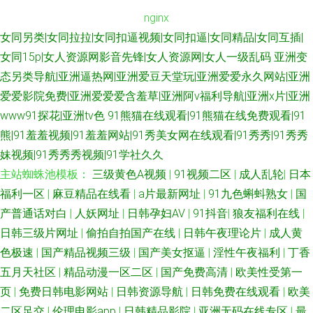
nginx
女同另类|女同拉拉|女同扣逼视频|女同扣逼|女同精品|女同互插|
女同15p|女人资源网影音先锋|女人资源网|女人一级乱码
亚洲变
态另类导航|亚洲逼热网|亚洲爱豆天堂玩|亚洲爱爱永久网站|亚洲
爱爱影院免费|亚洲爱爱爱含羞草|亚洲阿v福利导航|亚洲x片|亚洲
www91探花|亚洲tv色
91熊猫在线观看|91熊猫在线免费观看|91
熊|91羞羞视频|91羞羞网站|91秀美女网在线观看|91秀秀|91秀秀
妹视频|91秀秀秀视频|91学社久久
主站蜘蛛池模板：
三级黄色A视频
|
91视频二区
|
成人乱轮
|
日本
福利一区
|
麻豆精品在线看
|
a片最新网址
|
91九色蝌蚪熟女
|
国
产普通话对白
|
人妖网址
|
日韩孕妇AV
|
91抖音
|
狼友福利在线
|
日韩三级片网址
|
偷拍自拍国产在线
|
日韩午夜理论片
|
成人黄
色极速
|
国产精品视频三级
|
国产美女抠逼
|
淫性午夜福利
|
丁香
五月天社区
|
精品动漫一区二区
|
国产免费高清
|
欧美性受第一
页
|
免费日韩电影网站
|
日韩资源导航
|
日韩免费在线观看
|
欧美
二区足交
|
伦理电影app
|
日韩精品影院
|
亚洲无码在线专区
|
最