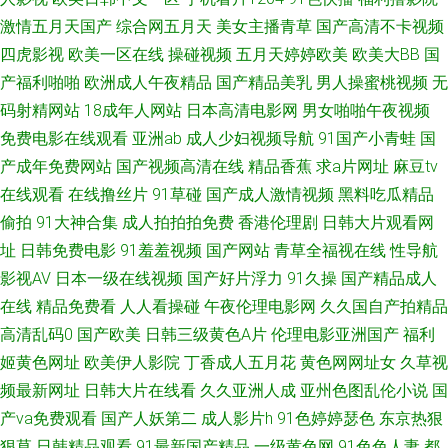
深夜福利影院 在线视频免费看 超碰91人人观看 高清无码18人妻 成人91快播
激情五月天国产
综合网五月天
美女主播青草
国产高清不卡视频
四虎影视
欧美一区在线
操碰视频
五月天婷婷欧美
欧美大BB
国
超碰AV123 九一色桃 青青草伊人av 白嫩在线播放 无码小电影 日韩ed2k 国产
产福利啪啪
欧洲成人午夜精品
国产精品美乳
男人操蜜桃视频
无
一区福利 色小姐人人乐 人人撸人人爱 第一福利视频观看 日本成人色官网在
码射精网站
18成年人网站
日本高清电影网
男女啪啪午夜视频
免费电影在线观看
亚洲ab
成人少妇视频导航
91国产小青蛙
国
线 狠狠干青青草婷婷 99综合人妻 蜜臀91视频 TS人妖丝袜包裹自慰 在线视
产成年免费网站
国产视频高清在线
精品香蕉
求a片网址
麻豆tv
在线观看
在线撸丝片
91草碰
国产成人激情视频
黑料吃瓜精品
频网站 婷婷五月天99 91线上 97蜜桃新版 91网站视频在线观看 91豆花网18
偷拍
91大神合集
成人拍拍拍免费
香港伦理剧
日韩大片观看网
址
日韩免费电影
91羞羞视频
国产网站
青草全福视在线
性导航
影音先锋男人av久久 伊人色婷婷亚洲一区二区 亚洲日本欧美0 欧亚肏屄视频
影视AV
日本一级在线视频
国产好片浮力
91久操
国产精品成人
在线
精品免费看
人人看操碰
午夜伦理电影网
久久国自产拍精品
亚洲欧美精选 亚洲bt区 香蕉伊人在线 亚洲成人无码专区 五月另类图片 深夜
高清乱码0
国产欧美
日韩三级黄色A片
伦理电影亚洲国产
福利
成人影院 日韩欧美视频青青 人人综合人人舔 日本呵嘿片 人人天堂 人人干人
姬黄色网址
欧美伊人影院
丁香成人五月花
黄色网网址女
久草视
频最新网址
日韩大片在线看
久久亚洲人成
亚州色图乱伦小说
国
人超 欧美视频中文麻豆 麻豆区TV在线观看 人妻的视频66撸 欧美日韩簧 欧美
产va免费观看
国产人妖第二
成人影片h
91色婷婷瑟色
东京热狠
狠草
日韩精品观看
91最新国产精品
一级黄色网
91色色人妻
都