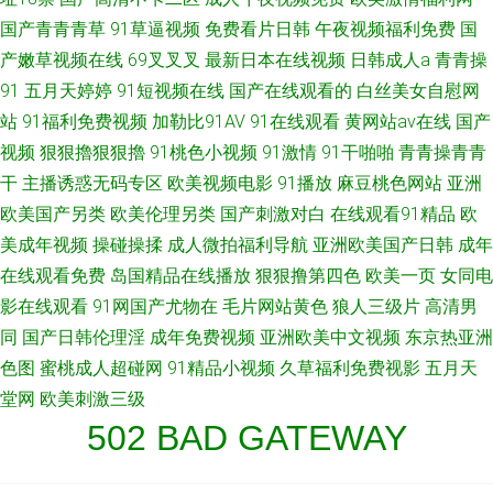
国产青青青草
91草逼视频
免费看片日韩
午夜视频福利免费
国
产嫩草视频在线
69叉叉叉
最新日本在线视频
日韩成人a
青青操
91
五月天婷婷
91短视频在线
国产在线观看的
白丝美女自慰网
站
91福利免费视频
加勒比91AV
91在线观看
黄网站av在线
国产
视频
狠狠擼狠狠擼
91桃色小视频
91激情
91干啪啪
青青操青青
干
主播诱惑无码专区
欧美视频电影
91播放
麻豆桃色网站
亚洲
欧美国产另类
欧美伦理另类
国产刺激对白
在线观看91精品
欧
美成年视频
操碰操揉
成人微拍福利导航
亚洲欧美国产日韩
成年
在线观看免费
岛国精品在线播放
狠狠撸第四色
欧美一页
女同电
影在线观看
91网国产尤物在
毛片网站黄色
狼人三级片
高清男
同
国产日韩伦理淫
成年免费视频
亚洲欧美中文视频
东京热亚洲
色图
蜜桃成人超碰网
91精品小视频
久草福利免费视影
五月天
堂网
欧美刺激三级
502 BAD GATEWAY