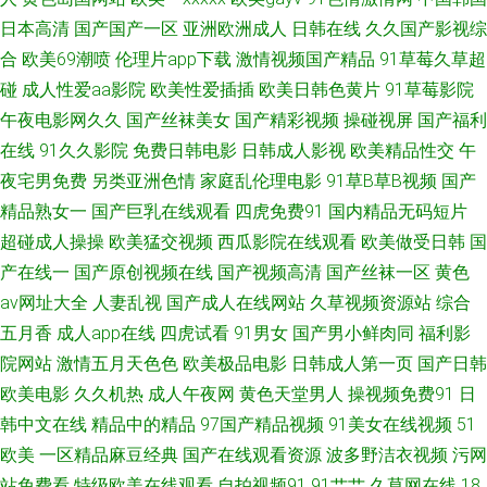
青青草视频人人人人人人人 色呦呦人人视频 伊人91海角 91茄子在线视频 国
日本高清
国产国产一区
亚洲欧洲成人
日韩在线
久久国产影视综
合
欧美69潮喷
伦理片app下载
激情视频国产精品
91草莓久草超
产精品麻豆91av 免费电影院网站电影天堂 日本卡一卡二一区 91豆花网页 B
碰
成人性爱aa影院
欧美性爱插插
欧美日韩色黄片
91草莓影院
一区二区三区四区五区 国产精品久久久探花 人人操个个 秋霞网中文字幕 色
午夜电影网久久
国产丝袜美女
国产精彩视频
操碰视屏
国产福利
在线
91久久影院
免费日韩电影
日韩成人影视
欧美精品性交
午
婷婷九九激情综合亚洲一区 在线视频网址福利 www亚洲精 亚洲性生活视频
夜宅男免费
另类亚洲色情
家庭乱伦理电影
91草B草B视频
国产
精品熟女一
国产巨乳在线观看
四虎免费91
国内精品无码短片
超碰97人人操人人干 激情在线国产爆乳豆花 日本不卡a 亚洲人人插 91丝足
超碰成人操操
欧美猛交视频
西瓜影院在线观看
欧美做受日韩
国
产在线一
国产原创视频在线
国产视频高清
国产丝袜一区
黄色
在线视频 超碰日日人人 美女搞黄 日韩国产自拍 亚洲黄色小说网站 91探花在
av网址大全
人妻乱视
国产成人在线网站
久草视频资源站
综合
线 肏屄视频在线看 乱片精品网 日韩人妻人人r 伊人成人222 91资源总站超碰
五月香
成人app在线
四虎试看
91男女
国产男小鲜肉同
福利影
院网站
激情五月天色色
欧美极品电影
日韩成人第一页
国产日韩
总站 大香蕉久久五月天 久草资源网 人人操人人摸人人看 天天成人综合网 91
欧美电影
久久机热
成人午夜网
黄色天堂男人
操视频免费91
日
韩中文在线
精品中的精品
97国产精品视频
91美女在线视频
51
最新国产 成人在线撸撸色 久久久精品九 人人人人人操日日日 羞羞答答网页
欧美
一区精品麻豆经典
国产在线观看资源
波多野洁衣视频
污网
站免费看
特级欧美在线观看
自拍视频91
91艹艹
久草网在线
18