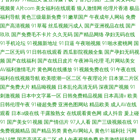
视频黄
A片com
美女福利在线观看
狼人激情网
伦理片香港
极品
福利导航
黄色三级最新免费
91嫩草国产
午夜成年人网站
免费
国产高清视频
91草莓
丝瓜视频污成人
国产亚洲视品在线
国产
玖玖
国产免费毛不卡片
久久无码
国产精品网络
孕妇无码在线
91手机论坛
91视频新地址
91日逼
午夜啪视频
91啪水蜜桃网
国
产二区无码
91日韩在线观看
西瓜影院视频全集
国产孕妇无码视
频
国产在线福利
国产在线日皮片
午夜神马伦理
毛片网站美女
AV福利激情毛片
黄色网在线播放
91视频免费在线
91午夜在线
福利在线视频导航
欧美喷潮一区二区
午夜理论片
日本第二片区
国产免费大片
精品呦视频
日本乱伦高清无码
深夜国产视频
91
刺激视频
日本中文字幕一区
日韩免费精品视频
日本高清v
欧美
日韩伦理午夜
91碰超免费
亚洲色图网站
精品欧美
成人AV在线
观看
日本a级在线
干露脸熟女
在线观看黄色网
成人抖音
爰上碰
91
国产美女91视频
国产情侣片
97人人看
国产三级视频在线
91
免费视频精品
国产精品另类
黄色AV网站人
黄色91福利社
污网
址18禁
国产高清不卡二区
成人午夜视频免费
欧美激情福利网