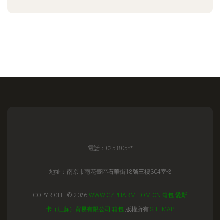
電話：025-805**
地址：南京市雨花臺區石華街18號三樓304室-3
COPYRIGHT © 2026
WWW.GZPHARM.COM.CN
箱包
愛斯
卡（江蘇）貿易有限公司
箱包
版權所有
SITEMAP