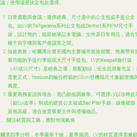
會議，使用場景決定包款選擇。
日常通勤與會議
：選擇經典、尺寸適中的公文包或手提公文
包。如LV的
Ta?garama
系列公文包或
District
系列PM尺寸手
袋，設計簡約，能容納筆記本電腦、文件及日常用品，適合
梭于寫字樓與客戶會議室之間。
短途差旅
：哈爾濱出發至國內主要城市差旅頻繁。推薦帶有
展功能的
手提行李箱
或大尺寸
手提包
。LV的
Keepall
旅行袋
（45或50尺寸）是經典之選，搭配鎖頭，安全且容量充足；
需更正式，
Horizon
四輪拉桿箱的55cm登機箱尺寸兼顧便攜
風度。
重要商務宴請與場合
：需凸顯低調奢華。可選擇LV以珍稀皮
（如Epi皮革）制成的硬質公文箱或
Sac Plat
手袋，線條硬朗
質感高級，適合放置重要文件與禮儀物品。
二、 關注材質與工藝，應對地域氣候
哈爾濱四季分明，冬季嚴寒干燥，夏季濕潤。LV的材質選擇需兼