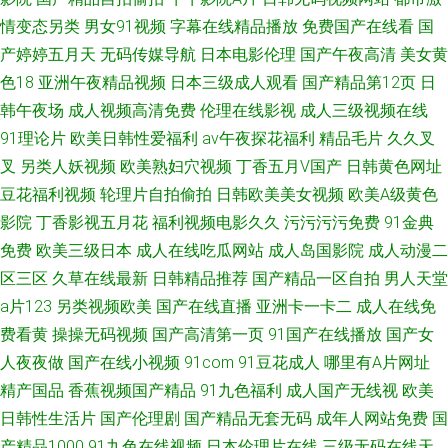
情变态另类
男女91视频
字幕在线精品播放
免费国产在线看
国
产婷婷五月天
无码传媒导航
日本电影伦理
国产午夜高清
美女黄
色18
亚洲午夜精品视频
日本三级成人观看
国产精品第12页
日
韩午夜场
成人视频高清免费
伦理在线影视
成人三级视频在线
91理论片
欧美日韩性爱福利
av午夜探花福利
精品毛片
久久叉
叉
另类人妖视频
欧美熟妇穴视频
丁香五月V国产
日韩黄色网址
豆花福利视频
轮理片自拍偷拍
日韩欧美美女视频
欧美A级黄色
影院
丁香影视五月花
福利视频电影久久
污污污污免费
91金典
免费
欧美三级日本
成人在线吃瓜网站
成人岛国影院
成人动漫二
区三区
久草在线最新
日韩精品推荐
国产精品一区自拍
男人天堂
a片123
另类视频欧美
国产在线直播
亚洲卡一卡二
成人在线免
费看黄
操操无码视频
国产高清第一页
91国产在线播放
国产女
人夜夜做
国产在线小视频
91com
91豆花成人
哪里有A片网址
精产国品
香蕉视频国产精品
91九色福利
成人国产无线视
欧美
日韩性生活片
国产伦理剧
国产精品无套无码
成年人网站免费
国
产精品1000
91九色在线视频
日本伦理片在线
三级无码在线天