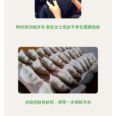
時尚與功能并存 新款女士長款手拿包選購指南
冰箱存餃有妙招，簡單一步保鮮月余