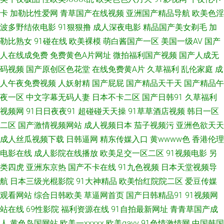
视字幕 亚洲午夜成人天堂精品 人人色在线资源 亚州国产 人人操人人干人人
卡
加勒比性爱网
青草国产在线视频
亚洲国产精品导航
欧美色淫
插 久久人妻91 艺人大香蕉麻豆精品 欧美性爱视频一区二区 福利成人在线 微
波多野结依电影
91狠狠撸
成人深夜电影
精品国产美女剃毛
加
勒比熟女
91碰在线
欧美裸模
萌白酱国产一区
美国一级AV
国产
拍福福利在线 最新伊人网址 97爱爱 超碰在线青青草 国产熟女一区二区 日干
人在线成免费
免费黄色A片网址
微拍福利国产视频
国产人成无
码视频
国产原创区色花堂
在线免费黄A片
久草福利
乱伦家庭
成
射操逼 网址大全在线免费观看 影音先锋资源男人av 福利社大香蕉 久久人人
人午夜免费视频
人妖射精
国产屁屁
国产精品天干天
国产精品午
夜一区
中文字幕无码人妻
日本不卡二区
国产日韩91
久草福利
九九 欧美特黄AA片 人人影视网站大全 51福利在线观看 午夜精品影院 97超
视频网
91日日夜夜91
超碰碰天天操
91草草酒店视频
韩日一区
二区
国产激情视频网站
成人视频日本
茄子视频污
亚洲色欲天天
碰人人草人人色 超碰在线人人艹 日本不卡一三区 婷婷激情手机在线观看视
成人丝瓜视频下载
日韩逼网
精东传媒入口
黄wwww色
香港伦理
频网站 91福利汇 99青青视频 久久亚洲天堂 日本爆乳人人操人人色 成人刺激
电影在线
成人影院在线播放
欧美足交一区二区
91视频电影
另
类四虎
亚洲东京热
国产不卡在线
91九色视频
日本天堂视频导
91 超碰草超碰 91破处免费看 超碰人人上 国产在线就是鲁 草莓视频l 欧美人
航
日本三级光棍影院
91大神精品
欧美怡红院院二区
爱豆传媒
观看网站
综合日韩欧美
草逼网首页
国产日韩精品91
91视频网
人搞 色百度导航 伊人网国产 91区色色 波多野吉衣教师 国产吃瓜福利路线
站在线
69性影院
福利资源在线
91自拍最新网址
青青草国产成
人
黄色岛国网站
欧美一xxxxx
欧美gayv
91色情激情网
中国韩国