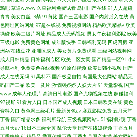
鸡吧
草逼wwww
久草福利免费试看
岛国国产在线
91人人超碰
青青
美女白丝18禁
91肏比
国产三区电影
国产内射后入在线
黄
色网址网站网址
97超在线视
免费视频网站
精品欧美精品v
欧美
操碰
欧美二级片网址
精品成人无码视频
男女午夜福利影院
欧美
三级电影
免费黄色网址
成年版快手
日韩福利无码
四虎四房
亚
洲AV在线豆花
亚洲区成人
美女黄片免费观看
三级网站视频网
成人日韩精品
日韩福利专区
欧美二区女同
国产精品一区91
小x
导航福利
免费黄色在线视频
91原创视频
欧美日韩小视频
国产
成人在线无码
91黑料不
国产极品自拍
岛国最大色网站
精品无
码国产二品
欧美一及片
激情网婷婷
人妖大片
91天堂影视
国产
www
成年人伦理片
高清日韩电影
国产尤物视频在线
超碰福利
97视屏
91看片入口
日本国产成人视频
日本日韩欧美在线
黄色
资料入口
黄色网三级毛片
最新黄色av
麻豆影院免费
五月天堂
丁香
国产精品水多
福利所导航
三级视频网站J
51福利影院
丁香
五月天av
18日本三级全黄
乱伦天堂
国产在线短视频
丁香五月
丁香婷婷
91精品又
爱豆传媒下载
丁香九月国产主播
美女网站