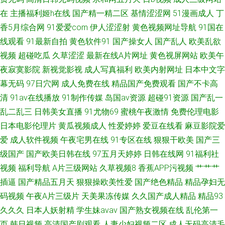
区 深夜导航 日韩亚洲在线 日韩国产高清 日本动作片免费 人人妻人人操人人
在
主播福利姬h在线
国产精一精二区
基情涩涩网
51漫画成人
丁
香5月综合网
91爱爱com
伊人涩涩射
黄色视频网址导航
91国在
精品 人人爱人人色人人干 热热碰夜夜爱 青青热在线视频 俺也去色网站 精品
线观看
91最新自拍
黄色软件91
国产操女人
国产乱人
欧美乱欲
视频
超碰吃瓜
久草涩涩
最新在线A片网址
黄色视屏网站
欧美午
网扯 久久青草视频 老湿机AV影院 在线精品免费 日韩精品天天干在线操 九一
夜寂寞影院
新视觉影视
成人写真福利
欧美内射网址
日本中文字
久久 999色综合 在线成人亚洲 色日韩欧美 超碰人人操人人摸人人舔人人爽
幕无码
97日穴网
成人免费在线
精品国产免费观看
国产不卡高
清
91av在线播放
91制作传媒
岛国av资源
超碰91资源
国产乱一
日日韩操穴AV
乱二乱三
日韩美女直播
91尤物69
蜜桃午夜激情
免费伦理电影
日本电影伦理片
黄瓜视频成人
性爱婷婷
爱豆在线看
麻豆影院爱
爱
成人软件视频
午夜宅男在线
91专区在线
狠狠干欧美
国产三
级国产
国产欧美日韩在线
97五月天婷婷
日韩在线网
91福利社
视频
福利导航
A片三级网站
久草视频8
香蕉APP污视频
艹艹艹
插逼
国产精品五月天
狠狠操欧美性爱
国产绝色精品
精品孕妇无
码视频
午夜A片三级片
天美果冻传媒
久久国产成人精品
精品93
久久久
日本人妖射精
学生妹avav
国产熟女视频在线
乱伦第一
页
韩日视频
高清国产剧观看
人妻少妇视频二区
成人无码高清毛